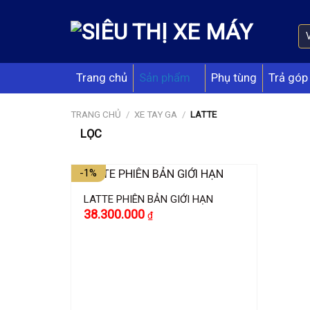
Skip
to
content
Trang chủ
Sản phẩm
Phụ tùng
Trả góp
TRANG CHỦ
/
XE TAY GA
/
LATTE
LỌC
-1%
LATTE PHIÊN BẢN GIỚI HẠN
Giá
Giá
38.300.000
₫
gốc
hiện
là:
tại
38.800.000 ₫.
là:
38.300.000 ₫.