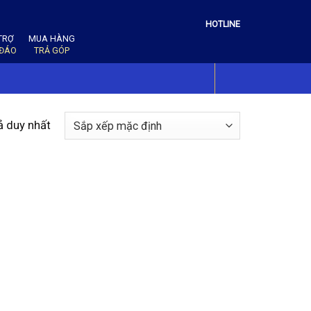
HOTLINE
TRỢ
MUA HÀNG
 ĐÁO
TRẢ GÓP
ả duy nhất