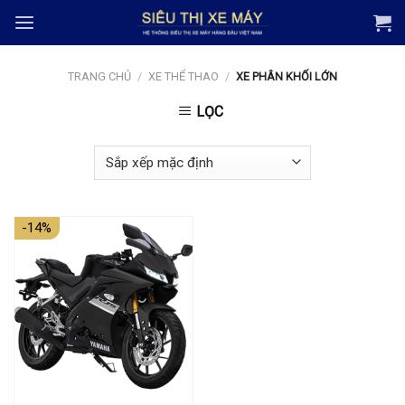
Skip
to
content
TRANG CHỦ
/
XE THỂ THAO
/
XE PHÂN KHỐI LỚN
LỌC
-14%