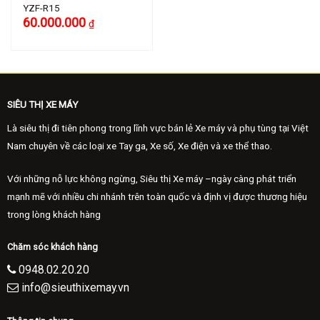
YZF-R15
Giá
Giá
60.000.000
₫
gốc
hiện
là:
tại
70.000.000 ₫.
là:
60.000.000 ₫.
SIÊU THỊ XE MÁY
Là siêu thị đi tiên phong trong lĩnh vực bán lẻ Xe máy và phụ tùng tại Việt
Nam chuyên về các loại xe Tay ga, Xe số, Xe điện và xe thể thao.
Với những nỗ lực không ngừng, Siêu thị Xe máy –ngày càng phát triển
mạnh mẽ với nhiều chi nhánh trên toàn quốc và định vị được thương hiệu
trong lòng khách hàng
Chăm sóc khách hàng
0948.02.20.20
info@sieuthixemay.vn