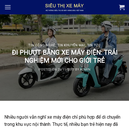
Skip
to
content
TIN CÔNG NGHỆ
,
TIN KHUYẾN MẠI
,
TIN TỨC
ĐI PHƯỢT BẰNG XE MÁY ĐIỆN: TRẢI
NGHIỆM MỚI CHO GIỚI TRẺ
POSTED ON
26/11/2017
BY
ADMIN
Nhiều người vẫn nghĩ xe máy điện chỉ phù hợp để di chuyển
trong khu vực nội thành. Thực tế, nhiều bạn trẻ hiện nay đã