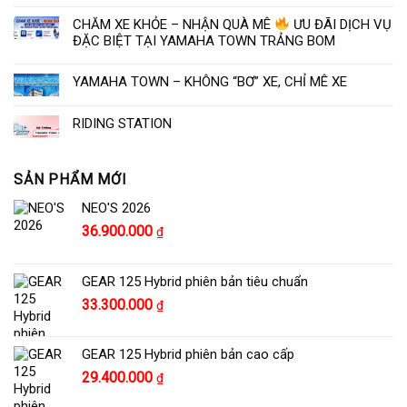
CHĂM XE KHỎE – NHẬN QUÀ MÊ
ƯU ĐÃI DỊCH VỤ
ĐẶC BIỆT TẠI YAMAHA TOWN TRẢNG BOM
YAMAHA TOWN – KHÔNG “BƠ” XE, CHỈ MÊ XE
RIDING STATION
SẢN PHẨM MỚI
NEO'S 2026
36.900.000
₫
GEAR 125 Hybrid phiên bản tiêu chuẩn
Giá
Giá
33.300.000
₫
gốc
hiện
là:
tại
GEAR 125 Hybrid phiên bản cao cấp
34.300.000 ₫.
là:
Giá
Giá
29.400.000
₫
33.300.000 ₫.
gốc
hiện