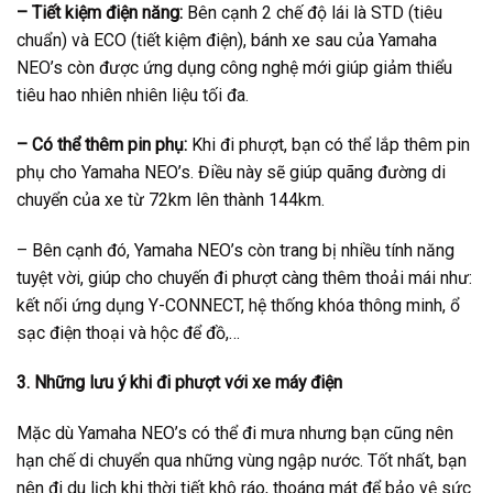
– Tiết kiệm điện năng:
Bên cạnh 2 chế độ lái là STD (tiêu
chuẩn) và ECO (tiết kiệm điện), bánh xe sau của Yamaha
NEO’s còn được ứng dụng công nghệ mới giúp giảm thiểu
tiêu hao nhiên nhiên liệu tối đa.
– Có thể thêm pin phụ:
Khi đi phượt, bạn có thể lắp thêm pin
phụ cho Yamaha NEO’s. Điều này sẽ giúp quãng đường di
chuyển của xe từ 72km lên thành 144km.
– Bên cạnh đó, Yamaha NEO’s còn trang bị nhiều tính năng
tuyệt vời, giúp cho chuyến đi phượt càng thêm thoải mái như:
kết nối ứng dụng Y-CONNECT, hệ thống khóa thông minh, ổ
sạc điện thoại và hộc để đồ,…
3. Những lưu ý khi đi phượt với xe máy điện
Mặc dù Yamaha NEO’s có thể đi mưa nhưng bạn cũng nên
hạn chế di chuyển qua những vùng ngập nước. Tốt nhất, bạn
nên đi du lịch khi thời tiết khô ráo, thoáng mát để bảo vệ sức