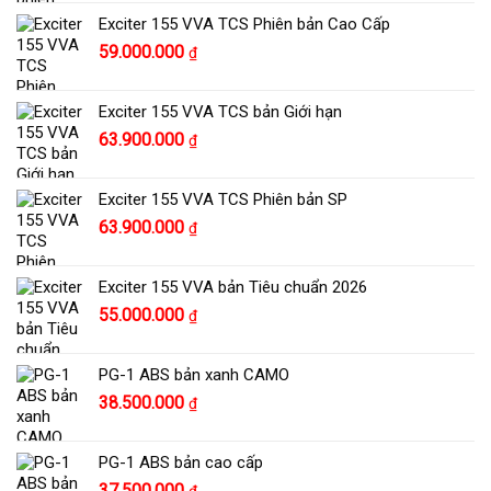
là:
tại
Exciter 155 VVA TCS Phiên bản Cao Cấp
30.400.000 ₫.
là:
59.000.000
₫
29.400.000 ₫.
Exciter 155 VVA TCS bản Giới hạn
63.900.000
₫
Exciter 155 VVA TCS Phiên bản SP
63.900.000
₫
Exciter 155 VVA bản Tiêu chuẩn 2026
55.000.000
₫
PG-1 ABS bản xanh CAMO
38.500.000
₫
PG-1 ABS bản cao cấp
37.500.000