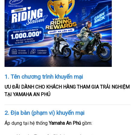
1. Tên chương trình khuyến mại
ƯU ĐÃI DÀNH CHO KHÁCH HÀNG THAM GIA TRẢI NGHIỆM
TẠI YAMAHA AN PHÚ
2. Địa bàn (phạm vi) khuyến mại
Áp dụng tại hệ thống
Yamaha An Phú
gồm: