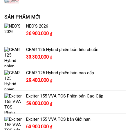
SẢN PHẨM MỚI
NEO'S 2026
36.900.000
₫
GEAR 125 Hybrid phiên bản tiêu chuẩn
Giá
Giá
33.300.000
₫
gốc
hiện
là:
tại
GEAR 125 Hybrid phiên bản cao cấp
34.300.000 ₫.
là:
Giá
Giá
29.400.000
₫
33.300.000 ₫.
gốc
hiện
là:
tại
Exciter 155 VVA TCS Phiên bản Cao Cấp
30.400.000 ₫.
là:
59.000.000
₫
29.400.000 ₫.
Exciter 155 VVA TCS bản Giới hạn
63.900.000
₫