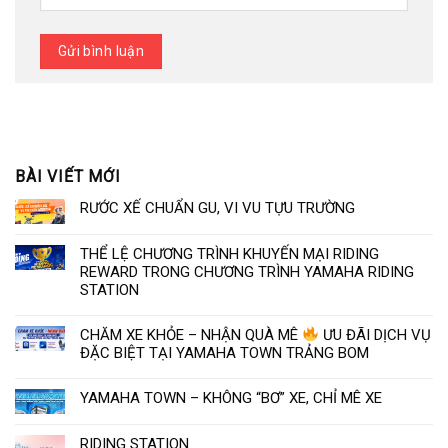
BÀI VIẾT MỚI
RƯỚC XẾ CHUẨN GU, VI VU TỰU TRƯỜNG
THỂ LỆ CHƯƠNG TRÌNH KHUYẾN MẠI RIDING
REWARD TRONG CHƯƠNG TRÌNH YAMAHA RIDING
STATION
CHĂM XE KHỎE – NHẬN QUÀ MÊ
ƯU ĐÃI DỊCH VỤ
ĐẶC BIỆT TẠI YAMAHA TOWN TRẢNG BOM
YAMAHA TOWN – KHÔNG “BƠ” XE, CHỈ MÊ XE
RIDING STATION