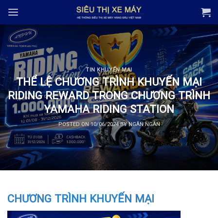
Skip
to
content
TIN KHUYẾN MẠI
THỂ LỆ CHƯƠNG TRÌNH KHUYẾN MẠI
RIDING REWARD TRONG CHƯƠNG TRÌNH
YAMAHA RIDING STATION
POSTED ON
10/06/2024
BY
NGÂN NGÂN
CHƯƠNG TRÌNH KHUYẾN MẠI