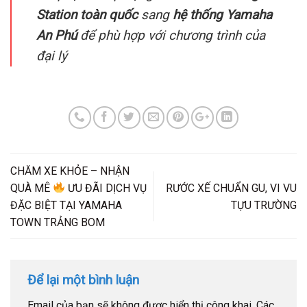
Station toàn quốc
sang
hệ thống Yamaha
An Phú
để phù hợp với chương trình của
đại lý
CHĂM XE KHỎE – NHẬN
QUÀ MÊ
ƯU ĐÃI DỊCH VỤ
RƯỚC XẾ CHUẨN GU, VI VU
ĐẶC BIỆT TẠI YAMAHA
TỰU TRƯỜNG
TOWN TRẢNG BOM
Để lại một bình luận
Email của bạn sẽ không được hiển thị công khai.
Các