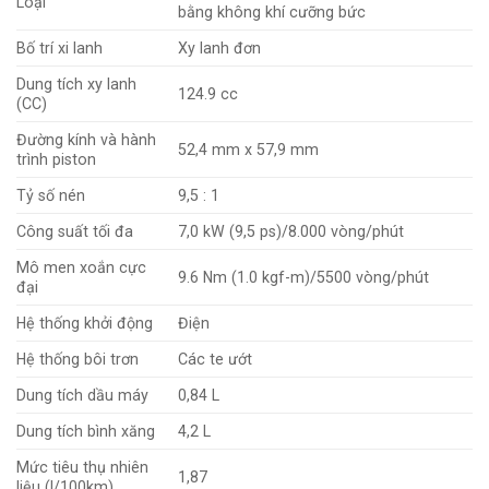
Loại
bằng không khí cưỡng bức
Bố trí xi lanh
Xy lanh đơn
Dung tích xy lanh
124.9 cc
(CC)
Đường kính và hành
52,4 mm x 57,9 mm
trình piston
Tỷ số nén
9,5 : 1
Công suất tối đa
7,0 kW (9,5 ps)/8.000 vòng/phút
Mô men xoắn cực
9.6 Nm (1.0 kgf-m)/5500 vòng/phút
đại
Hệ thống khởi động
Điện
Hệ thống bôi trơn
Các te ướt
Dung tích dầu máy
0,84 L
Dung tích bình xăng
4,2 L
Mức tiêu thụ nhiên
1,87
liệu (l/100km)