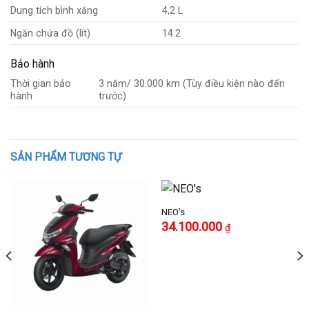
Dung tích bình xăng
4,2 L
Ngăn chứa đồ (lít)
14.2
Bảo hành
Thời gian bảo
3 năm/ 30.000 km (Tùy điều kiện nào đến
hành
trước)
SẢN PHẨM TƯƠNG TỰ
NEO’s
Giá
Giá
34.100.000
₫
gốc
hiện
là:
tại
49.100.000 ₫.
là:
34.100.000 ₫.