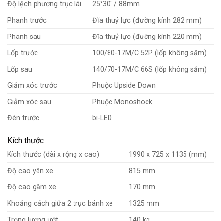
Độ lệch phương trục lái
25°30′ / 88mm
Phanh trước
Đĩa thuỷ lực (đường kính 282 mm)
Phanh sau
Đĩa thuỷ lực (đường kính 220 mm)
Lốp trước
100/80-17M/C 52P (lốp không săm)
Lốp sau
140/70-17M/C 66S (lốp không săm)
Giảm xóc trước
Phuộc Upside Down
Giảm xóc sau
Phuộc Monoshock
Đèn trước
bi-LED
Kích thước
Kích thước (dài x rộng x cao)
1990 x 725 x 1135 (mm)
Độ cao yên xe
815 mm
Độ cao gầm xe
170 mm
Khoảng cách giữa 2 trục bánh xe
1325 mm
Trọng lượng ướt
140 kg