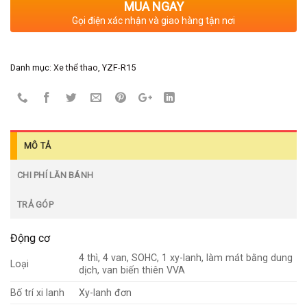
MUA NGAY
Gọi điện xác nhận và giao hàng tận nơi
Danh mục:
Xe thể thao
,
YZF-R15
MÔ TẢ
CHI PHÍ LĂN BÁNH
TRẢ GÓP
Động cơ
4 thì, 4 van, SOHC, 1 xy-lanh, làm mát bằng dung
Loại
dịch, van biến thiên VVA
Bố trí xi lanh
Xy-lanh đơn