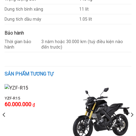
Dung tích bình xăng
11 lít
Dung tích dầu máy
1.05 lít
Bảo hành
Thời gian bảo
3 năm hoặc 30.000 km (tuỳ điều kiện nào
hành
đến trước)
SẢN PHẨM TƯƠNG TỰ
YZF-R15
Giá
Giá
60.000.000
₫
gốc
hiện
là:
tại
70.000.000 ₫.
là:
60.000.000 ₫.