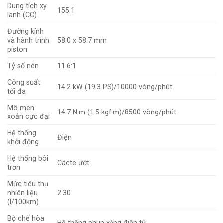
Dung tích xy
155.1
lanh (CC)
Đường kính
và hành trình
58.0 x 58.7 mm
piston
Tỷ số nén
11.6:1
Công suất
14.2 kW (19.3 PS)/10000 vòng/phút
tối đa
Mô men
14.7 N.m (1.5 kgf.m)/8500 vòng/phút
xoắn cực đại
Hệ thống
Điện
khởi động
Hệ thống bôi
Cácte ướt
trơn
Mức tiêu thụ
nhiên liệu
2.30
(l/100km)
Bộ chế hòa
Hệ thống phun xăng điện tử