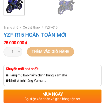
Trang chủ
/
Xe thể thao
/
YZF-R15
YZF-R15 HOÀN TOÀN MỚI
78.000.000
₫
Số lượng
THÊM VÀO GIỎ HÀNG
Khuyến mãi hot nhất:
Tặng mũ bảo hiểm chính hãng Yamaha
Nhớt chính hãng Yamaha
MUA NGAY
Gọi điện xác nhận và giao hàng tận nơi