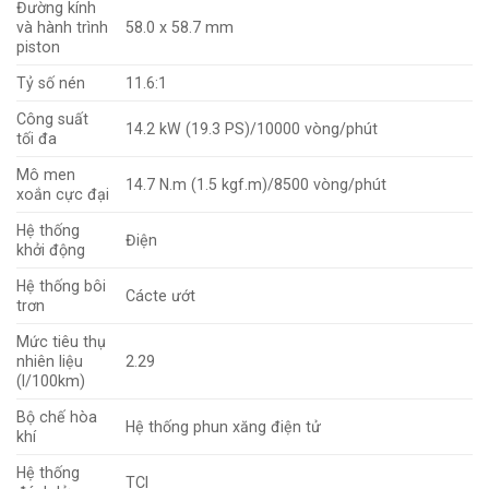
Đường kính
và hành trình
58.0 x 58.7 mm
piston
Tỷ số nén
11.6:1
Công suất
14.2 kW (19.3 PS)/10000 vòng/phút
tối đa
Mô men
14.7 N.m (1.5 kgf.m)/8500 vòng/phút
xoắn cực đại
Hệ thống
Điện
khởi động
Hệ thống bôi
Cácte ướt
trơn
Mức tiêu thụ
nhiên liệu
2.29
(l/100km)
Bộ chế hòa
Hệ thống phun xăng điện tử
khí
Hệ thống
TCI