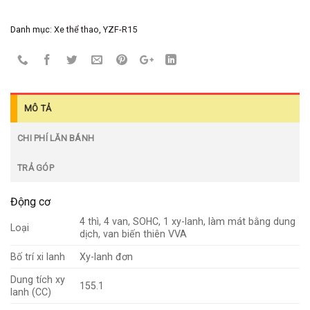
Danh mục:
Xe thể thao
,
YZF-R15
MÔ TẢ
CHI PHÍ LĂN BÁNH
TRẢ GÓP
Động cơ
4 thì, 4 van, SOHC, 1 xy-lanh, làm mát bằng dung
Loại
dịch, van biến thiên VVA
Bố trí xi lanh
Xy-lanh đơn
Dung tích xy
155.1
lanh (CC)