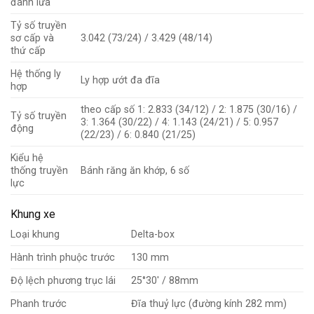
đánh lửa
Tỷ số truyền
sơ cấp và
3.042 (73/24) / 3.429 (48/14)
thứ cấp
Hệ thống ly
Ly hợp ướt đa đĩa
hợp
theo cấp số 1: 2.833 (34/12) / 2: 1.875 (30/16) /
Tỷ số truyền
3: 1.364 (30/22) / 4: 1.143 (24/21) / 5: 0.957
động
(22/23) / 6: 0.840 (21/25)
Kiểu hệ
thống truyền
Bánh răng ăn khớp, 6 số
lực
Khung xe
Loại khung
Delta-box
Hành trình phuộc trước
130 mm
Độ lệch phương trục lái
25°30′ / 88mm
Phanh trước
Đĩa thuỷ lực (đường kính 282 mm)