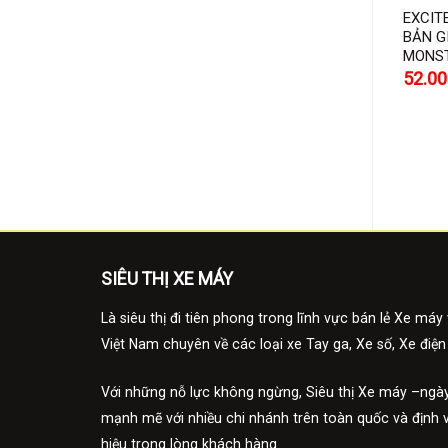
EXCIT
BẢN G
MONST
Giá
52.0
gốc
là:
55.00
SIÊU THỊ XE MÁY
Là siêu thị đi tiên phong trong lĩnh vực bán lẻ Xe máy 
Việt Nam chuyên về các loại xe Tay ga, Xe số, Xe điện
Với những nỗ lực không ngừng, Siêu thị Xe máy –ngày
mạnh mẽ với nhiều chi nhánh trên toàn quốc và định 
hiệu trong lòng khách hàng