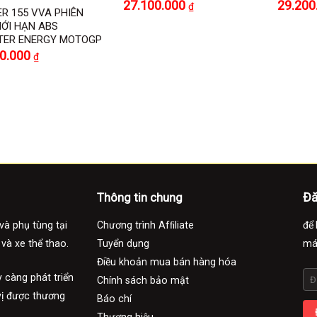
27.100.000
29.200
₫
ER 155 VVA PHIÊN
IỚI HẠN ABS
ER ENERGY MOTOGP
Giá
00.000
₫
hiện
tại
0.000 ₫.
là:
52.000.000 ₫.
Đă
Thông tin chung
và phụ tùng tại
Chương trình Afﬁliate
để 
 và xe thể thao.
Tuyển dụng
má
Điều khoản mua bán hàng hóa
 càng phát triển
Chính sách bảo mật
vị được thương
Báo chí