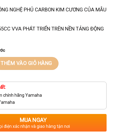
ÔNG NGHỆ PHỦ CARBON KIM CƯƠNG CỦA MẪU
55CC VVA PHÁT TRIỂN TRÊN NỀN TẢNG ĐỘNG
ước
THÊM VÀO GIỎ HÀNG
ất:
m chính hãng Yamaha
 Yamaha
MUA NGAY
ọi điện xác nhận và giao hàng tận nơi