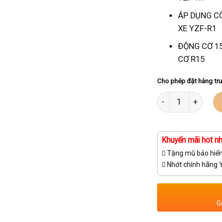
ÁP DỤNG C
XE YZF-R1
ĐỘNG CƠ 1
CƠ R15
Cho phép đặt hàng tr
Số lượng
Khuyến mãi hot nh
Tặng mũ bảo hiể
Nhớt chính hãng
G