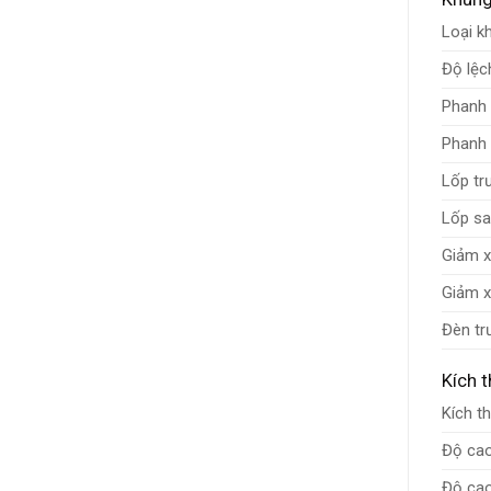
Loại k
Độ lệc
Phanh 
Phanh
Lốp tr
Lốp s
Giảm x
Giảm x
Đèn tr
Kích 
Kích t
Độ cao
Độ ca