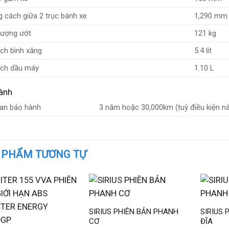
 cách giữa 2 trục bánh xe
1,290 mm
lượng ướt
121 kg
ích bình xăng
5.4 lít
ích dầu máy
1.10 L
ành
ian bảo hành
3 năm hoặc 30,000km (tuỳ điều kiện n
 PHẨM TƯƠNG TỰ
SIRIUS PHIÊN BẢN PHANH
SIRIUS 
CƠ
ĐĨA