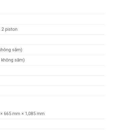
 2 piston
 không săm)
p không săm)
 × 665 mm × 1,085 mm