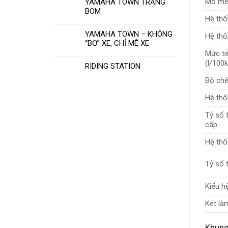
Mô me
YAMAHA TOWN TRẢNG
BOM
Hệ thố
YAMAHA TOWN – KHÔNG
Hệ thố
“BƠ” XE, CHỈ MÊ XE
Mức tiê
(l/100
RIDING STATION
Bộ chế
Hệ thố
Tỷ số 
cấp
Hệ thố
Tỷ số 
Kiểu h
Két là
Khung