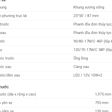
hung
Khung xương sống
h phương trục lái
25°50′ / 87 mm
trước
Phanh đĩa đơn thủy lực;
 sau
Phanh đĩa đơn thủy lực
ước
90/80-17M/C 46P (lốp
au
120/70-17M/C 58P (lố
óc trước
Ống lồng
óc sau
Càng sau
ước/đèn sau
LED / 12V, 10W×2
thước
hước (dài x rộng x cao)
1,975 mm
 yên xe
795 mm
o gầm xe
150 mm