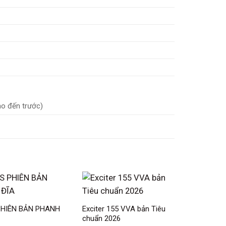
ào đến trước)
PHIÊN BẢN PHANH
Exciter 155 VVA bản Tiêu
Exciter 1
chuẩn 2026
hạn