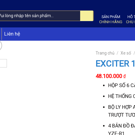
SẢN PHẨM
HỖ 
CHÍNH HÃNG
CHU
Liên hệ
Trang chủ
/
Xe số
EXCITER 
Giá
Giá
48.100.000
₫
gốc
hiệ
HỘP SỐ 6 C
là:
tại
51.000.000 ₫.
là:
HỆ THỐNG 
48.
BỘ LY HỢP 
TRƯỢT TƯƠ
4 BẢN ĐỒ Đ
YZF-R1