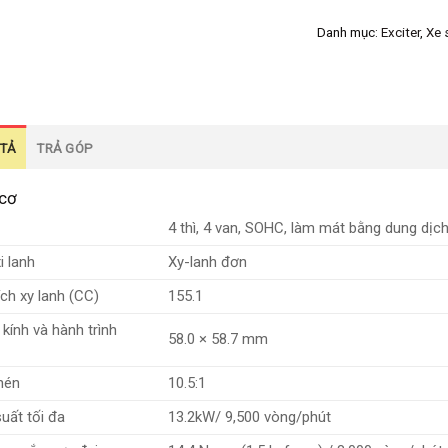
Danh mục:
Exciter
,
Xe 
TẢ
TRẢ GÓP
cơ
4 thì, 4 van, SOHC, làm mát bằng dung dịc
xi lanh
Xy-lanh đơn
ích xy lanh (CC)
155.1
kính và hành trình
58.0 × 58.7 mm
nén
10.5:1
uất tối đa
13.2kW/ 9,500 vòng/phút