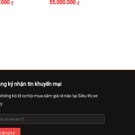
.000
55.000.000
63.900.
₫
₫
ng ký nhận tin khuyến mại
không bỏ lỡ cơ hội mua sắm giá rẻ nào tại Siêu thị xe
y: