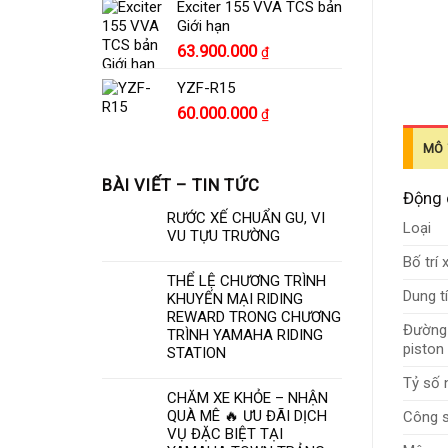
Exciter 155 VVA TCS bản
Giới hạn
63.900.000
₫
YZF-R15
Giá
Giá
60.000.000
₫
gốc
hiện
MÔ 
là:
tại
70.000.000 ₫.
là:
BÀI VIẾT – TIN TỨC
Động 
60.000.000 ₫.
RƯỚC XẾ CHUẨN GU, VI
Loại
VU TỰU TRƯỜNG
Bố trí 
THỂ LỆ CHƯƠNG TRÌNH
Dung t
KHUYẾN MẠI RIDING
REWARD TRONG CHƯƠNG
Đường 
TRÌNH YAMAHA RIDING
piston
STATION
Tỷ số 
CHĂM XE KHỎE – NHẬN
QUÀ MÊ 🔥 ƯU ĐÃI DỊCH
Công s
VỤ ĐẶC BIỆT TẠI