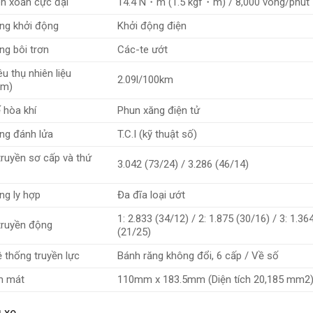
n xoắn cực đại
14.4 N・m (1.5 kgf・m) / 8,000 vòng/phút
ng khởi động
Khởi động điện
ng bôi trơn
Các-te ướt
u thụ nhiên liệu
2.09l/100km
km)
 hòa khí
Phun xăng điện tử
ng đánh lửa
T.C.I (kỹ thuật số)
truyền sơ cấp và thứ
3.042 (73/24) / 3.286 (46/14)
ng ly hợp
Đa đĩa loại ướt
1: 2.833 (34/12) / 2: 1.875 (30/16) / 3: 1.36
truyền động
(21/25)
ệ thống truyền lực
Bánh răng không đổi, 6 cấp / Về số
m mát
110mm x 183.5mm (Diện tích 20,185 mm2
 xe