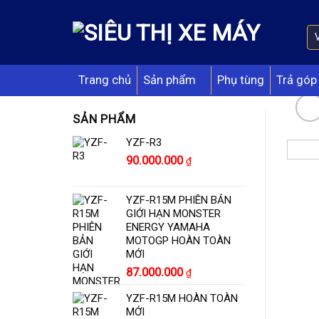
Skip
to
content
Trang chủ
Sản phẩm
Phụ tùng
Trả góp
SẢN PHẨM
YZF-R3
Giá
Giá
90.000.000
₫
gốc
hiện
là:
tại
YZF-R15M PHIÊN BẢN
132.000.000 ₫.
là:
GIỚI HẠN MONSTER
90.000.000 ₫.
ENERGY YAMAHA
MOTOGP HOÀN TOÀN
MỚI
87.000.000
₫
YZF-R15M HOÀN TOÀN
MỚI