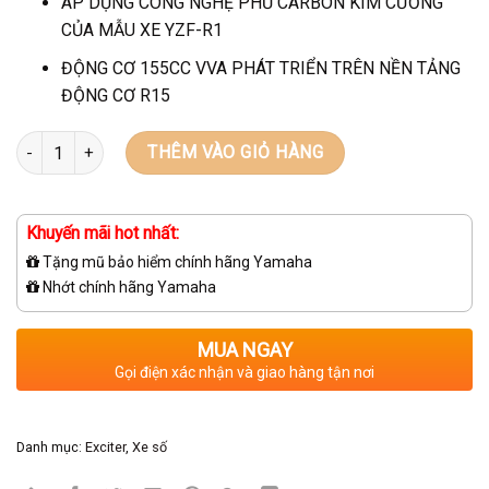
ÁP DỤNG CÔNG NGHỆ PHỦ CARBON KIM CƯƠNG
CỦA MẪU XE YZF-R1
ĐỘNG CƠ 155CC VVA PHÁT TRIỂN TRÊN NỀN TẢNG
ĐỘNG CƠ R15
Số lượng
THÊM VÀO GIỎ HÀNG
Khuyến mãi hot nhất:
Tặng mũ bảo hiểm chính hãng Yamaha
Nhớt chính hãng Yamaha
MUA NGAY
Gọi điện xác nhận và giao hàng tận nơi
Danh mục:
Exciter
,
Xe số