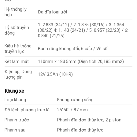
Hệ thống ly
Đa đĩa loại ướt
hợp
1: 2.833 (34/12) / 2: 1.875 (30/16) / 3: 1.364
Tỷ số truyền
(30/22) 4: 1.143 (24/21) / 5: 0.957 (22/23) / 6:
động
0.840 (21/25)
Kiểu hệ thống
Bánh răng không đổi, 6 cấp / Về số
truyền lực
Két làm mát
110mm x 183.5mm (Diện tích 20,185 mm2)
Điện áp, Dung
12V 3.5Ah (10HR)
lượng pin
Khung xe
Loại khung
Khung xương sống
Độ lệch phương trục lái
25°50′ / 87 mm
Phanh trước
Phanh đĩa đơn thủy lực; 2 piston
Phanh sau
Phanh đĩa đơn thủy lực