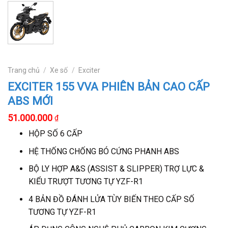
Trang chủ
/
Xe số
/
Exciter
EXCITER 155 VVA PHIÊN BẢN CAO CẤP
ABS MỚI
Giá
Giá
51.000.000
₫
gốc
hiện
HỘP SỐ 6 CẤP
là:
tại
54.000.000 ₫.
là:
HỆ THỐNG CHỐNG BÓ CỨNG PHANH ABS
51.000.000 ₫.
BỘ LY HỢP A&S (ASSIST & SLIPPER) TRỢ LỰC &
KIỂU TRƯỢT TƯƠNG TỰ YZF-R1
4 BẢN ĐỒ ĐÁNH LỬA TÙY BIẾN THEO CẤP SỐ
TƯƠNG TỰ YZF-R1