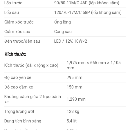
Lốp trước
90/80-17M/C 46P (lốp không săm)
Lốp sau
120/70-17M/C 58P (lốp không săm)
Giảm xóc trước
Ống lồng
Giảm xóc sau
Càng sau
Đèn trước/đèn sau
LED / 12V, 10W×2
Kích thước
1,975 mm × 665 mm × 1,105
Kích thước (dài x rộng x cao)
mm
Độ cao yên xe
795 mm
Độ cao gầm xe
150 mm
Khoảng cách giữa 2 trục bánh
1,290 mm
xe
Trọng lượng ướt
123 kg
Dung tích bình xăng
5.4 lít