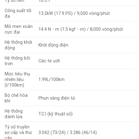
Tỷ số nén
10.5:1
Công suất tối
13.2kW (17.9 PS) / 9,500 vòng/phút
đa
Mô men xoắn
14.4 N・m (1.5 kgf・m) / 8,000 vòng/phút
cực đại
Hệ thống khởi
Khởi động điện
động
Hệ thống bôi
Các-te ướt
trơn
Mức tiêu thụ
nhiên liệu
1.99L/100km
(l/100km)
Bộ chế hòa
Phun xăng điện tử
khí
Hệ thống
T.C.I (kỹ thuật số)
đánh lửa
Tỷ số truyền
sơ cấp và thứ
3.042 (73/24) / 3.286 (46/14)
cấp