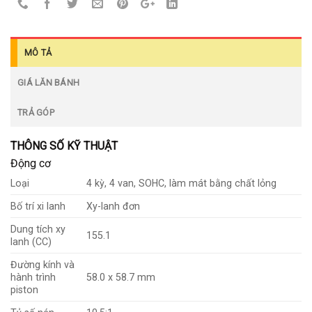
MÔ TẢ
GIÁ LĂN BÁNH
TRẢ GÓP
THÔNG SỐ KỸ THUẬT
Động cơ
Loại
4 kỳ, 4 van, SOHC, làm mát bằng chất lỏng
Bố trí xi lanh
Xy-lanh đơn
Dung tích xy
155.1
lanh (CC)
Đường kính và
hành trình
58.0 x 58.7 mm
piston