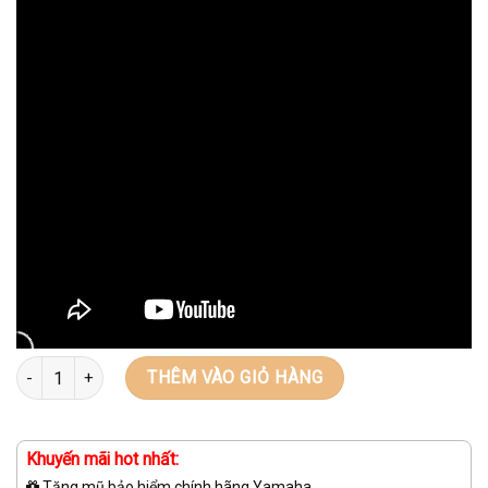
Số lượng
THÊM VÀO GIỎ HÀNG
Khuyến mãi hot nhất:
Tặng mũ bảo hiểm chính hãng Yamaha