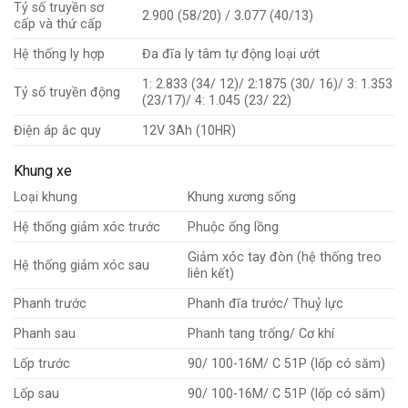
Tỷ số truyền sơ
2.900 (58/20) / 3.077 (40/13)
cấp và thứ cấp
Hệ thống ly hợp
Đa đĩa ly tâm tự động loại ướt
1: 2.833 (34/ 12)/ 2:1875 (30/ 16)/ 3: 1.353
Tỷ số truyền động
(23/17)/ 4: 1.045 (23/ 22)
Điện áp ắc quy
12V 3Ah (10HR)
Khung xe
Loại khung
Khung xương sống
Hệ thống giảm xóc trước
Phuộc ống lồng
Giảm xóc tay đòn (hệ thống treo
Hệ thống giảm xóc sau
liên kết)
Phanh trước
Phanh đĩa trước/ Thuỷ lực
Phanh sau
Phanh tang trống/ Cơ khí
Lốp trước
90/ 100-16M/ C 51P (lốp có săm)
Lốp sau
90/ 100-16M/ C 51P (lốp có săm)