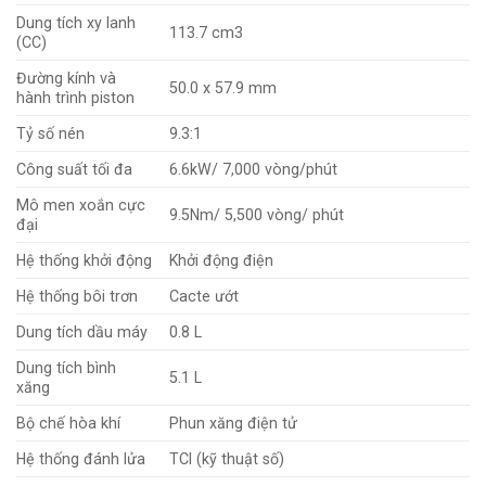
Dung tích xy lanh
113.7 cm3
(CC)
Đường kính và
50.0 x 57.9 mm
hành trình piston
Tỷ số nén
9.3:1
Công suất tối đa
6.6kW/ 7,000 vòng/phút
Mô men xoắn cực
9.5Nm/ 5,500 vòng/ phút
đại
Hệ thống khởi động
Khởi động điện
Hệ thống bôi trơn
Cacte ướt
Dung tích dầu máy
0.8 L
Dung tích bình
5.1 L
xăng
Bộ chế hòa khí
Phun xăng điện tử
Hệ thống đánh lửa
TCI (kỹ thuật số)