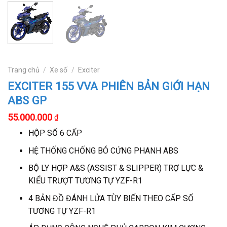
Trang chủ
/
Xe số
/
Exciter
EXCITER 155 VVA PHIÊN BẢN GIỚI HẠN
ABS GP
55.000.000
₫
HỘP SỐ 6 CẤP
HỆ THỐNG CHỐNG BÓ CỨNG PHANH ABS
BỘ LY HỢP A&S (ASSIST & SLIPPER) TRỢ LỰC &
KIỂU TRƯỢT TƯƠNG TỰ YZF-R1
4 BẢN ĐỒ ĐÁNH LỬA TÙY BIẾN THEO CẤP SỐ
TƯƠNG TỰ YZF-R1