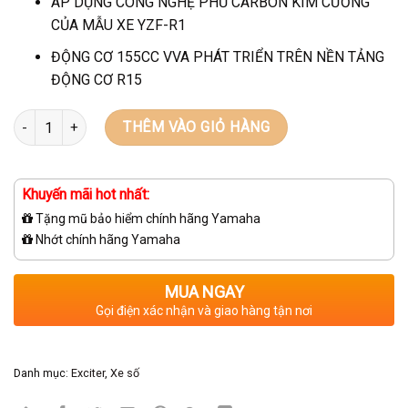
ÁP DỤNG CÔNG NGHỆ PHỦ CARBON KIM CƯƠNG
CỦA MẪU XE YZF-R1
ĐỘNG CƠ 155CC VVA PHÁT TRIỂN TRÊN NỀN TẢNG
ĐỘNG CƠ R15
Số lượng
THÊM VÀO GIỎ HÀNG
Khuyến mãi hot nhất:
Tặng mũ bảo hiểm chính hãng Yamaha
Nhớt chính hãng Yamaha
MUA NGAY
Gọi điện xác nhận và giao hàng tận nơi
Danh mục:
Exciter
,
Xe số