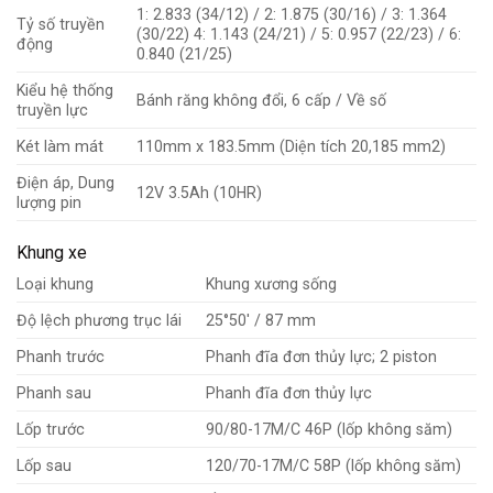
1: 2.833 (34/12) / 2: 1.875 (30/16) / 3: 1.364
Tỷ số truyền
(30/22) 4: 1.143 (24/21) / 5: 0.957 (22/23) / 6:
động
0.840 (21/25)
Kiểu hệ thống
Bánh răng không đổi, 6 cấp / Về số
truyền lực
Két làm mát
110mm x 183.5mm (Diện tích 20,185 mm2)
Điện áp, Dung
12V 3.5Ah (10HR)
lượng pin
Khung xe
Loại khung
Khung xương sống
Độ lệch phương trục lái
25°50′ / 87 mm
Phanh trước
Phanh đĩa đơn thủy lực; 2 piston
Phanh sau
Phanh đĩa đơn thủy lực
Lốp trước
90/80-17M/C 46P (lốp không săm)
Lốp sau
120/70-17M/C 58P (lốp không săm)