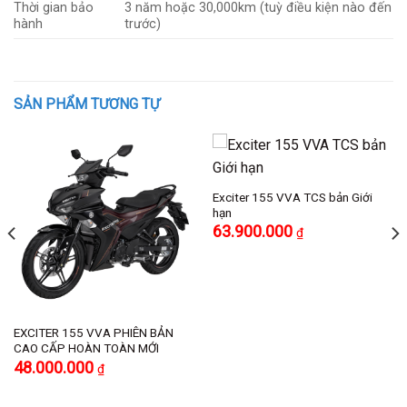
Thời gian bảo
3 năm hoặc 30,000km (tuỳ điều kiện nào đến
hành
trước)
SẢN PHẨM TƯƠNG TỰ
Exciter 155 VVA TCS bản Giới
hạn
63.900.000
₫
EXCITER 155 VVA PHIÊN BẢN
CAO CẤP HOÀN TOÀN MỚI
Giá
Giá
48.000.000
₫
gốc
hiện
là:
tại