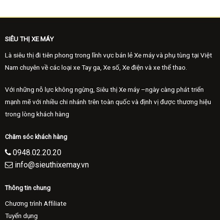
51.000.000 ₫.
là:
48.000.000 ₫.
SIÊU THỊ XE MÁY
Là siêu thị đi tiên phong trong lĩnh vực bán lẻ Xe máy và phụ tùng tại Việt
Nam chuyên về các loại xe Tay ga, Xe số, Xe điện và xe thể thao.
Với những nỗ lực không ngừng, Siêu thị Xe máy –ngày càng phát triển
mạnh mẽ với nhiều chi nhánh trên toàn quốc và định vị được thương hiệu
trong lòng khách hàng
Chăm sóc khách hàng
0948.02.20.20
info@sieuthixemay.vn
Thông tin chung
Chương trình Afﬁliate
Tuyển dụng