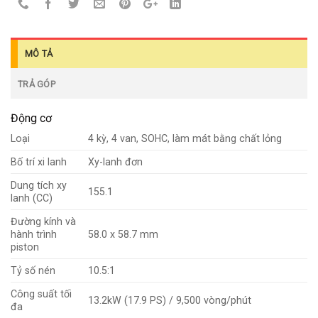
MÔ TẢ
TRẢ GÓP
Động cơ
Loại
4 kỳ, 4 van, SOHC, làm mát bằng chất lỏng
Bố trí xi lanh
Xy-lanh đơn
Dung tích xy
155.1
lanh (CC)
Đường kính và
hành trình
58.0 x 58.7 mm
piston
Tỷ số nén
10.5:1
Công suất tối
13.2kW (17.9 PS) / 9,500 vòng/phút
đa