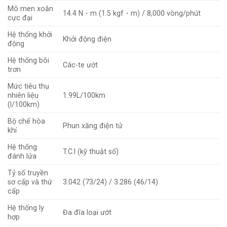
Mô men xoắn
14.4 N・m (1.5 kgf・m) / 8,000 vòng/phút
cực đại
Hệ thống khởi
Khởi động điện
động
Hệ thống bôi
Các-te ướt
trơn
Mức tiêu thụ
nhiên liệu
1.99L/100km
(l/100km)
Bộ chế hòa
Phun xăng điện tử
khí
Hệ thống
T.C.I (kỹ thuật số)
đánh lửa
Tỷ số truyền
sơ cấp và thứ
3.042 (73/24) / 3.286 (46/14)
cấp
Hệ thống ly
Đa đĩa loại ướt
hợp